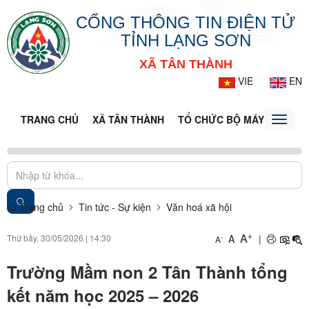
CỔNG THÔNG TIN ĐIỆN TỬ
TỈNH LẠNG SƠN
XÃ TÂN THÀNH
VIE
EN
TRANG CHỦ
XÃ TÂN THÀNH
TỔ CHỨC BỘ MÁY
DOANH
Toggle
naviga
Trang chủ
Tin tức - Sự kiện
Văn hoá xã hội
+
A
Thứ bảy, 30/05/2026
|
14:30
A
|
-
A
Trường Mầm non 2 Tân Thành tổng
kết năm học 2025 – 2026