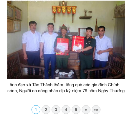
Lãnh đạo xã Tân Thành thăm, tặng quà các gia đình Chính
sách, Người có công nhân dịp kỷ niệm 79 năm Ngày Thương
binh - Liệt sĩ (27/7/1947 - 27/7/2026)
1
2
3
4
5
»
»»