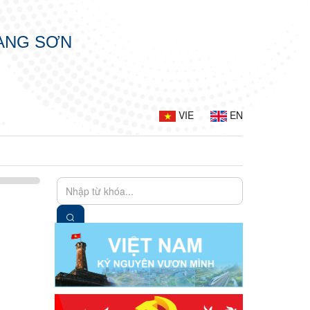
LẠNG SƠN
VIE
EN