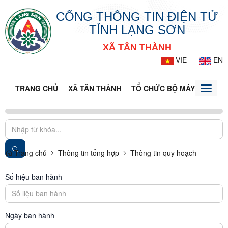
CỔNG THÔNG TIN ĐIỆN TỬ
TỈNH LẠNG SƠN
XÃ TÂN THÀNH
VIE
EN
TRANG CHỦ
XÃ TÂN THÀNH
TỔ CHỨC BỘ MÁY
DOANH
Toggle
naviga
Trang chủ
Thông tin tổng hợp
Thông tin quy hoạch
Số hiệu ban hành
Ngày ban hành