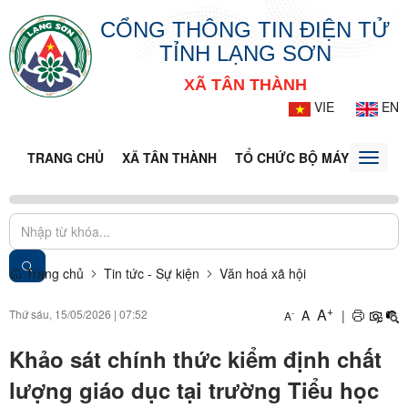
CỔNG THÔNG TIN ĐIỆN TỬ
TỈNH LẠNG SƠN
XÃ TÂN THÀNH
VIE
EN
TRANG CHỦ
XÃ TÂN THÀNH
TỔ CHỨC BỘ MÁY
DOANH
Toggle
naviga
Trang chủ
Tin tức - Sự kiện
Văn hoá xã hội
+
A
Thứ sáu, 15/05/2026
|
07:52
A
|
-
A
Khảo sát chính thức kiểm định chất
lượng giáo dục tại trường Tiểu học