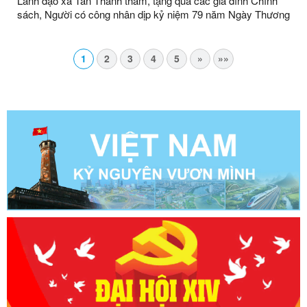
Lãnh đạo xã Tân Thành thăm, tặng quà các gia đình Chính
sách, Người có công nhân dịp kỷ niệm 79 năm Ngày Thương
binh - Liệt sĩ (27/7/1947 - 27/7/2026)
1
2
3
4
5
»
»»