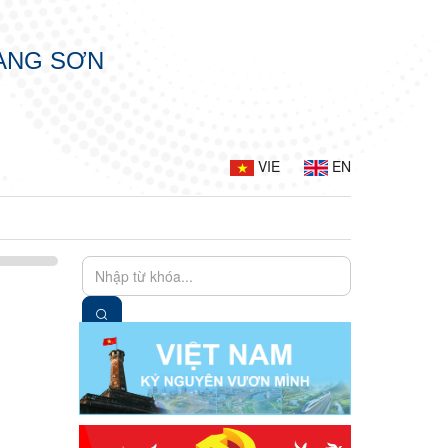
LẠNG SƠN
VIE
EN