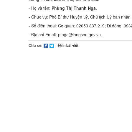
- Họ và tên:
Phùng Thị Thanh Nga
.
- Chức vụ: Phó Bí thư Huyện uỷ, Chủ tịch Uỷ ban nhân
- Số điện thoại: Cơ quan: 02053 837 219; Di động: 096
- Địa chỉ Email: ptnga@langson.gov.vn.
Chia sẻ:
|
In bài viết