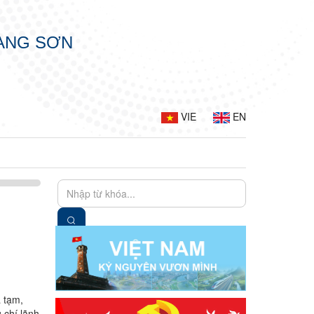
LẠNG SƠN
VIE
EN
 tạm,
 chí lãnh