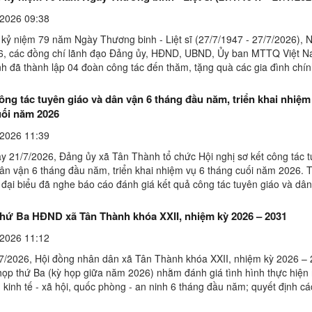
2026 09:38
 kỷ niệm 79 năm Ngày Thương binh - Liệt sĩ (27/7/1947 - 27/7/2026), 
6, các đồng chí lãnh đạo Đảng ủy, HĐND, UBND, Ủy ban MTTQ Việt 
h đã thành lập 04 đoàn công tác đến thăm, tặng quà các gia đình chín
 công với cách mạng trên địa bàn xã.Đoàn công ...
ông tác tuyên giáo và dân vận 6 tháng đầu năm, triển khai nhiệm
uối năm 2026
2026 11:39
y 21/7/2026, Đảng ủy xã Tân Thành tổ chức Hội nghị sơ kết công tác 
dân vận 6 tháng đầu năm, triển khai nhiệm vụ 6 tháng cuối năm 2026. T
 đại biểu đã nghe báo cáo đánh giá kết quả công tác tuyên giáo và dâ
u năm 2026. Theo đó, Đảng ủy xã đã tập ...
thứ Ba HĐND xã Tân Thành khóa XXII, nhiệm kỳ 2026 – 2031
2026 11:12
7/2026, Hội đồng nhân dân xã Tân Thành khóa XXII, nhiệm kỳ 2026 – 
họp thứ Ba (kỳ họp giữa năm 2026) nhằm đánh giá tình hình thực hiện
n kinh tế - xã hội, quốc phòng - an ninh 6 tháng đầu năm; quyết định c
pháp 6 tháng cuối năm 2026 và xem ...