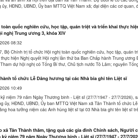
 ủy, HĐND, UBND, Ủy ban MTTQ Việt Nam xã; đại diện các cơ quan, đ
 vũ trang, doanh nghiệp, các tổ chức ...
 toàn quốc nghiên cứu, học tập, quán triệt và triển khai thực hi
ội nghị Trung ương 3, khóa XIV
2026 08:32
, Bộ Chính trị tổ chức Hội nghị toàn quốc nghiên cứu, học tập, quán tr
ai thực hiện Nghị quyết Hội nghị lần thứ ba Ban Chấp hành Trung ương
.Tham dự hội nghị có Tổng Bí thư, Chủ tịch nước Tô Lâm; nguyên Tổng
 Mạnh; các nguyên Chủ tịch nước: Nguyễn ...
hành tổ chức Lễ Dâng hương tại các Nhà bia ghi tên Liệt sĩ
2026 10:49
 kỷ niệm 79 năm Ngày Thương binh - Liệt sĩ (27/7/1947 - 27/7/2026), 
ng ủy, HĐND, UBND, Ủy ban MTTQ Việt Nam xã Tân Thành tổ chức Lễ
ng hoa tưởng niệm các Anh hùng liệt sĩ tại 03 Nhà bia ghi tên liệt sĩ tr
ôn gồm: Việt Thắng Hang Đỏ, Đồng Liên và ...
o xã Tân Thành thăm, tặng quà các gia đình Chính sách, Người 
 kỷ niệm 79 năm Ngày Thương binh - Liệt sĩ (27/7/1947 - 27/7/202