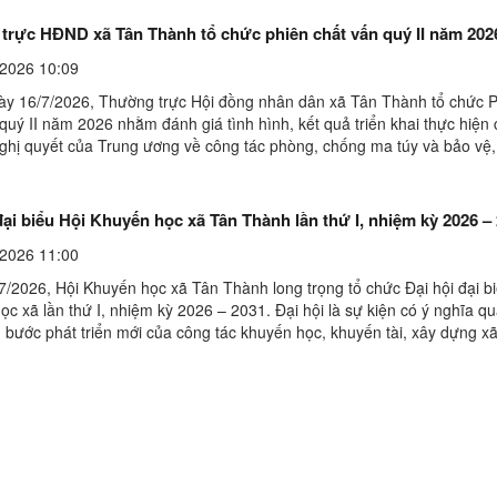
trực HĐND xã Tân Thành tổ chức phiên chất vấn quý II năm 202
2026 10:09
ày 16/7/2026, Thường trực Hội đồng nhân dân xã Tân Thành tổ chức 
quý II năm 2026 nhằm đánh giá tình hình, kết quả triển khai thực hiện
nghị quyết của Trung ương về công tác phòng, chống ma túy và bảo vệ
hỏe Nhân dân.Tại phiên chất vấn, đại diện ...
đại biểu Hội Khuyến học xã Tân Thành lần thứ I, nhiệm kỳ 2026 –
2026 11:00
7/2026, Hội Khuyến học xã Tân Thành long trọng tổ chức Đại hội đại b
c xã lần thứ I, nhiệm kỳ 2026 – 2031. Đại hội là sự kiện có ý nghĩa qu
 bước phát triển mới của công tác khuyến học, khuyến tài, xây dựng xã
địa bàn xã sau khi thực hiện ...