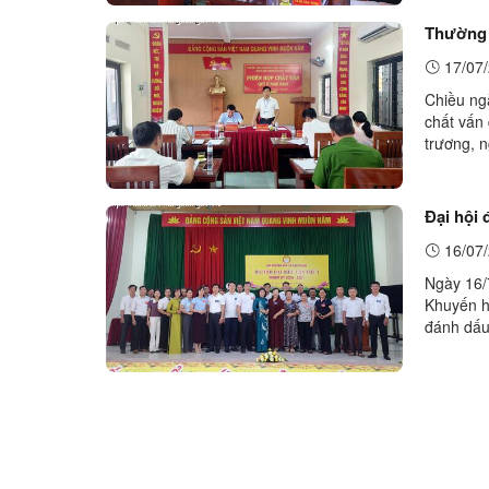
Thường 
17/07/
Chiều ng
chất vấn 
trương, 
sóc sức k
Đại hội 
16/07/
Ngày 16/
Khuyến họ
đánh dấu
tập trên 