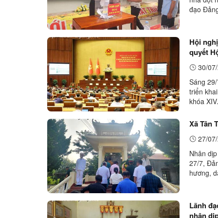
đạo Đảng
lực lượng
Hội nghị
quyết H
30/07/
Sáng 29/7
triển kh
khóa XIV
Nông Đức
Xã Tân T
27/07/
Nhân dịp
27/7, Đả
hương, dâ
bàn 3 th
Lãnh đạ
nhân dịp