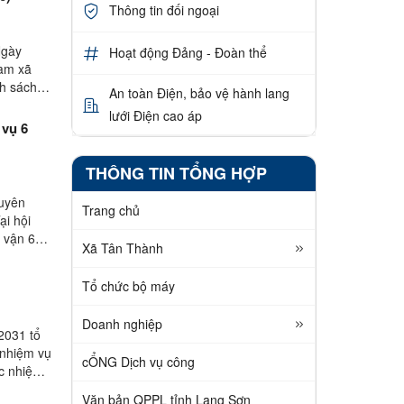
Thông tin đối ngoại
Ngày
Hoạt động Đảng - Đoàn thể
Nam xã
h sách,
An toàn Điện, bảo vệ hành lang
lưới Điện cao áp
 vụ 6
THÔNG TIN TỔNG HỢP
tuyên
Trang chủ
ại hội
n vận 6
Xã Tân Thành
Tổ chức bộ máy
Doanh nghiệp
2031 tổ
 nhiệm vụ
cỔNG Dịch vụ công
ác nhiệm
Văn bản QPPL tỉnh Lạng Sơn