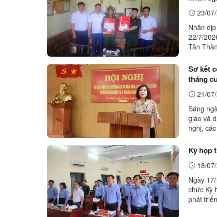
23/07/
Nhân dịp
22/7/202
Tân Thàn
người có
Sơ kết c
tháng c
21/07/
Sáng ngà
giáo và 
nghị, các
tháng đầ
Kỳ họp 
18/07/
Ngày 17/
chức Kỳ 
phát triể
vụ, giải 