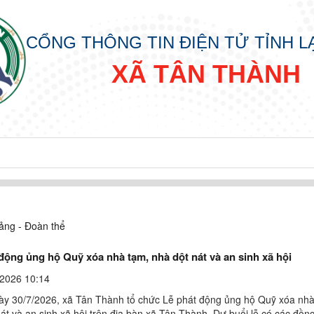
CỔNG THÔNG TIN ĐIỆN TỬ TỈNH 
XÃ TÂN THÀNH
ảng - Đoàn thể
động ủng hộ Quỹ xóa nhà tạm, nhà dột nát và an sinh xã hội
2026 10:14
ày 30/7/2026, xã Tân Thành tổ chức Lễ phát động ủng hộ Quỹ xóa nhà
át và an sinh xã hội trên địa bàn xã Tân Thành. Dự buổi lễ có các đồng