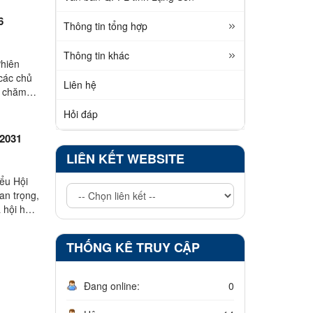
6
Thông tin tổng hợp
Thông tin khác
Phiên
 các chủ
Liên hệ
, chăm
Hỏi đáp
 2031
LIÊN KẾT WEBSITE
iểu Hội
an trọng,
 hội học
THỐNG KÊ TRUY CẬP
Đang online:
0