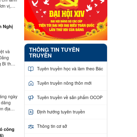
ơn vị,
ện Nghị
THÔNG TIN TUYÊN
iệt và
TRUYỀN
 Đảng
 Bí thư
Tuyên truyền học và làm theo Bác
Tuyên truyền nông thôn mới
sáng ngày
Tuyên truyền về sản phẩm OCOP
 dâng
ên địa
Định hướng tuyên truyền
Thông tin cơ sở
có công
6)