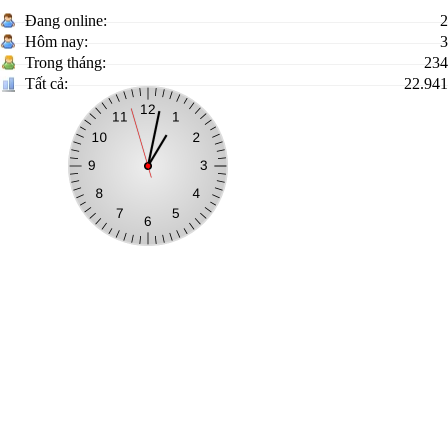
Đang online:
2
Hôm nay:
3
Trong tháng:
234
Tất cả:
22.941
Cổng thông tin điện tử xã Tân Thành, tỉnh Lạng Sơn
Trưởng Ban biên tập:
Nguyễn Trường Giang - Phó Chủ tịch UBND
xã
Địa chỉ:
Thôn Đồng Liên, xã Tân Thành, tỉnh Lạng Sơn
Điện thoại:
0396383455
Email:
ubndxatanthanhtinhlangson@gmail.com