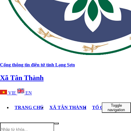
Cổng thông tin điện tử tỉnh Lạng Sơn
Xã Tân Thành
VIE
EN
Toggle
TRANG CHỦ
XÃ TÂN THÀNH
TỔ CHỨC BỘ M
navigation