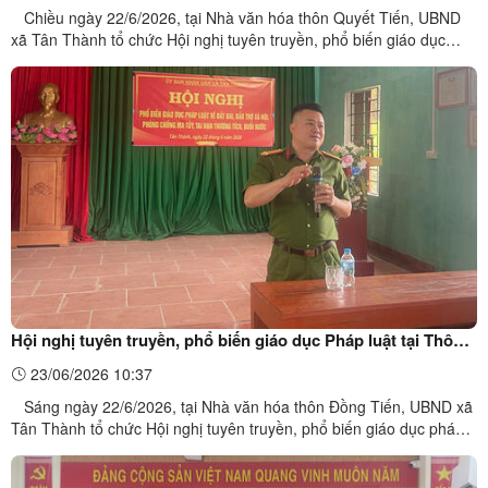
Chiều ngày 22/6/2026, tại Nhà văn hóa thôn Quyết Tiến, UBND
xã Tân Thành tổ chức Hội nghị tuyên truyền, phổ biến giáo dục
pháp luật cho cán bộ, hội viên và Nhân dân trên địa bàn thôn. Hội
nghị thu hút sự tham gia của đại diện các tổ chức đoàn thể, lực
lượng an ninh cơ sở, cán bộ thôn và các hộ ...
Hội nghị tuyên truyền, phổ biến giáo dục Pháp luật tại Thôn
Đồng Tiến
23/06/2026 10:37
Sáng ngày 22/6/2026, tại Nhà văn hóa thôn Đồng Tiến, UBND xã
Tân Thành tổ chức Hội nghị tuyên truyền, phổ biến giáo dục pháp
luật cho cán bộ và Nhân dân trên địa bàn thôn. Tham dự hội nghị
có bí thư chi bộ, trưởng thôn, trưởng ban công tác mặt trận, tổ