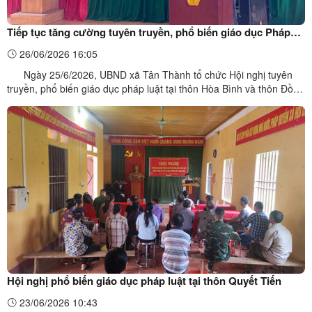
Tiếp tục tăng cường tuyên truyền, phổ biến giáo dục Pháp
luật tại cơ sở
26/06/2026 16:05
Ngày 25/6/2026, UBND xã Tân Thành tổ chức Hội nghị tuyên
truyền, phổ biến giáo dục pháp luật tại thôn Hòa Bình và thôn Đồng
Liên, với sự tham gia của cán bộ thôn, các đoàn thể và Nhân dân
trên địa bàn. Tại thôn Hòa Bình, nội dung tuyên truyền tập trung
vào các quy định của pháp luật về ...
Hội nghị phổ biến giáo dục pháp luật tại thôn Quyết Tiến
23/06/2026 10:43