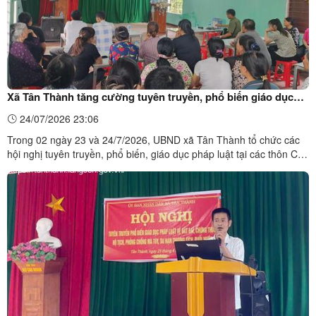
Xã Tân Thành tăng cường tuyên truyền, phổ biến giáo dục
pháp luật tại cơ sở
24/07/2026 23:06
Trong 02 ngày 23 và 24/7/2026, UBND xã Tân Thành tổ chức các
hội nghị tuyên truyền, phổ biến, giáo dục pháp luật tại các thôn Cây
Sấu, Làng Cống, Chín Tư Chín Sáu và Rừng Cấm Chằm Non, với
sự tham gia của cán bộ thôn và đông đảo Nhân dân trên địa
bàn.Tại các hội nghị, báo cáo viên và công chức ...