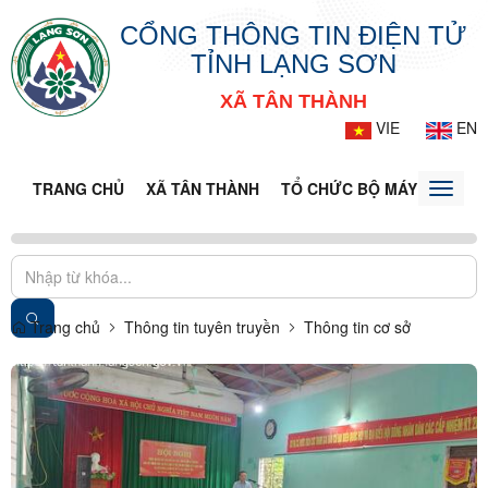
CỔNG THÔNG TIN ĐIỆN TỬ
TỈNH LẠNG SƠN
XÃ TÂN THÀNH
VIE
EN
TRANG CHỦ
XÃ TÂN THÀNH
TỔ CHỨC BỘ MÁY
DOANH
Toggle
naviga
Trang chủ
Thông tin tuyên truyền
Thông tin cơ sở