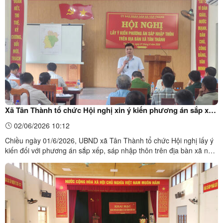
trưởng tổ an ninh cơ sở, thôn đội trưởng, ...
Xã Tân Thành tổ chức Hội nghị xin ý kiến phương án sắp xếp
thôn năm 2026
02/06/2026 10:12
Chiều ngày 01/6/2026, UBND xã Tân Thành tổ chức Hội nghị lấy ý
kiến đối với phương án sắp xếp, sáp nhập thôn trên địa bàn xã năm
2026. Tại hội nghị, các đại biểu đã được quán triệt Chỉ thị số
21/CT-TTg ngày 20/5/2026 của Thủ tướng Chính phủ về việc sắp
xếp thôn, tổ dân phố và bố trí, sử dụng, ...