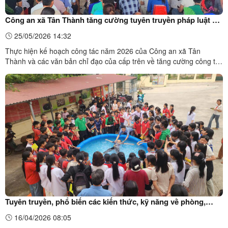
Công an xã Tân Thành tăng cường tuyên truyền pháp luật về
an toàn giao thông và phòng, chống đuối nước trên địa bàn
25/05/2026 14:32
Thực hiện kế hoạch công tác năm 2026 của Công an xã Tân
Thành và các văn bản chỉ đạo của cấp trên về tăng cường công tác
tuyên truyền pháp luật, phòng chống tai nạn thương tích cho trẻ
em, trong thời gian qua, Công an xã Tân Thành đã tổ chức tuyên
truyền lồng ghép thông qua các buổi sinh hoạt đầu ...
Tuyên truyền, phổ biến các kiến thức, kỹ năng về phòng,
chống tai nạn, thương tích, tai nạn đuối nước, tai nạn giao
16/04/2026 08:05
thông cho trẻ em năm 2026