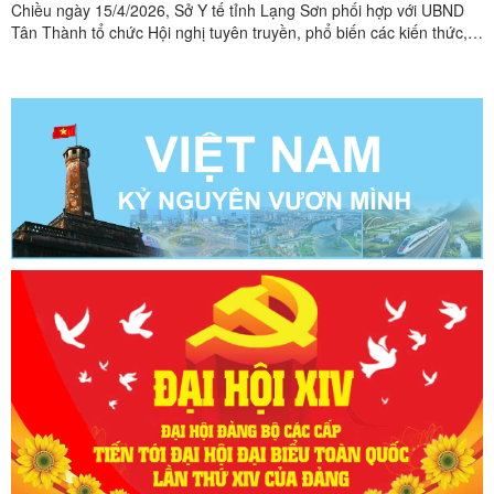
Chiều ngày 15/4/2026, Sở Y tế tỉnh Lạng Sơn phối hợp với UBND
Tân Thành tổ chức Hội nghị tuyên truyền, phổ biến các kiến thức,
kỹ năng về phòng, chống tai nạn, thương tích, tai nạn đuối nước, tai
nạn giao thông cho trẻ em năm 2026.Trong chương trình, 150 em
học sinh và các thầy cô giáo thuộc các ...