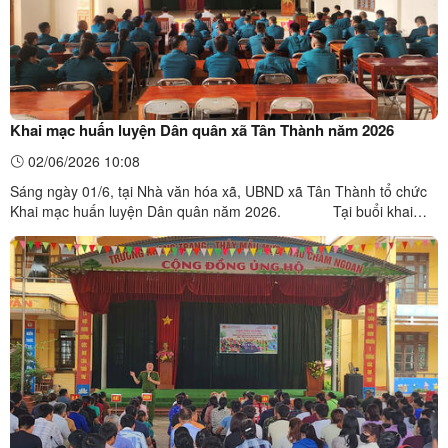
Khai mạc huấn luyện Dân quân xã Tân Thành năm 2026
02/06/2026 10:08
Sáng ngày 01/6, tại Nhà văn hóa xã, UBND xã Tân Thành tổ chức
Khai mạc huấn luyện Dân quân năm 2026. Tại buổi khai
mạc, Ban Chỉ huy Quân sự xã đã công bố các quyết định về thành
lập Ban Tổ chức, Tổ giáo viên; quyết định triệu tập lực lượng tham
gia huấn luyện; quyết định tổ chức, biên ...