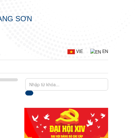
LẠNG SƠN
VIE
EN