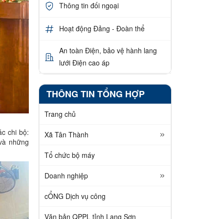
Thông tin đối ngoại
Hoạt động Đảng - Đoàn thể
An toàn Điện, bảo vệ hành lang
lưới Điện cao áp
THÔNG TIN TỔNG HỢP
Trang chủ
c chi bộ:
Xã Tân Thành
 và những
Tổ chức bộ máy
Doanh nghiệp
cỔNG Dịch vụ công
Văn bản QPPL tỉnh Lạng Sơn