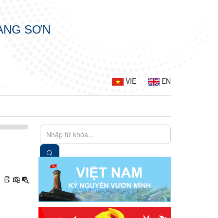
LẠNG SƠN
VIE
EN