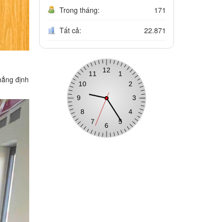
Trong tháng:
171
Tất cả:
22.871
hẳng định