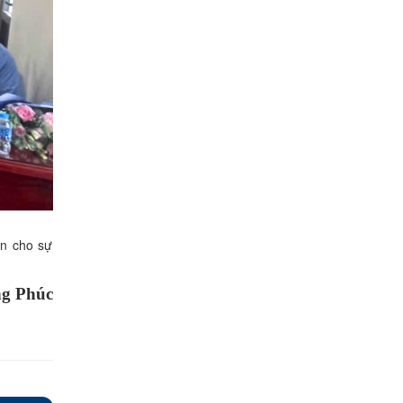
ến cho sự
ng Phúc