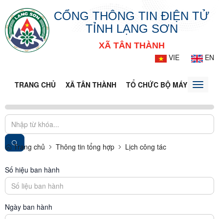
CỔNG THÔNG TIN ĐIỆN TỬ
TỈNH LẠNG SƠN
XÃ TÂN THÀNH
VIE
EN
TRANG CHỦ
XÃ TÂN THÀNH
TỔ CHỨC BỘ MÁY
DOANH
Toggle
naviga
Trang chủ
Thông tin tổng hợp
Lịch công tác
Số hiệu ban hành
Ngày ban hành