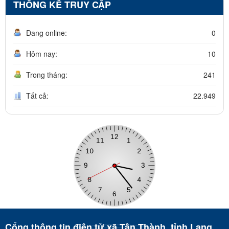
THỐNG KÊ TRUY CẬP
Đang online:
0
Hôm nay:
10
Trong tháng:
241
Tất cả:
22.949
Cổng thông tin điện tử xã Tân Thành, tỉnh Lạng