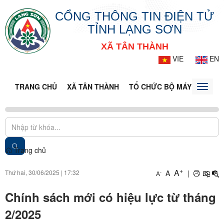
CỔNG THÔNG TIN ĐIỆN TỬ
TỈNH LẠNG SƠN
XÃ TÂN THÀNH
VIE
EN
TRANG CHỦ
XÃ TÂN THÀNH
TỔ CHỨC BỘ MÁY
DOANH
Toggle
naviga
Trang chủ
+
A
Thứ hai, 30/06/2025
|
17:32
A
|
-
A
Chính sách mới có hiệu lực từ tháng
2/2025