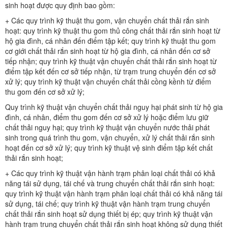
sinh hoạt được quy định bao gồm:
+ Các quy trình kỹ thuật thu gom, vận chuyển chất thải rắn sinh
hoạt: quy trình kỹ thuật thu gom thủ công chất thải rắn sinh hoạt từ
hộ gia đình, cá nhân đến điểm tập kết; quy trình kỹ thuật thu gom
cơ giới chất thải rắn sinh hoạt từ hộ gia đình, cá nhân đến cơ sở
tiếp nhận; quy trình kỹ thuật vận chuyển chất thải rắn sinh hoạt từ
điểm tập kết đến cơ sở tiếp nhận, từ trạm trung chuyển đến cơ sở
xử lý; quy trình kỹ thuật vận chuyển chất thải cồng kềnh từ điểm
thu gom đến cơ sở xử lý;
Quy trình kỹ thuật vận chuyển chất thải nguy hại phát sinh từ hộ gia
đình, cá nhân, điểm thu gom đến cơ sở xử lý hoặc điểm lưu giữ
chất thải nguy hại; quy trình kỹ thuật vận chuyển nước thải phát
sinh trong quá trình thu gom, vận chuyển, xử lý chất thải rắn sinh
hoạt đến cơ sở xử lý; quy trình kỹ thuật vệ sinh điểm tập kết chất
thải rắn sinh hoạt;
+ Các quy trình kỹ thuật vận hành trạm phân loại chất thải có khả
năng tái sử dụng, tái chế và trung chuyển chất thải rắn sinh hoạt:
quy trình kỹ thuật vận hành trạm phân loại chất thải có khả năng tái
sử dụng, tái chế; quy trình kỹ thuật vận hành trạm trung chuyển
chất thải rắn sinh hoạt sử dụng thiết bị ép; quy trình kỹ thuật vận
hành trạm trung chuyển chất thải rắn sinh hoạt không sử dụng thiết