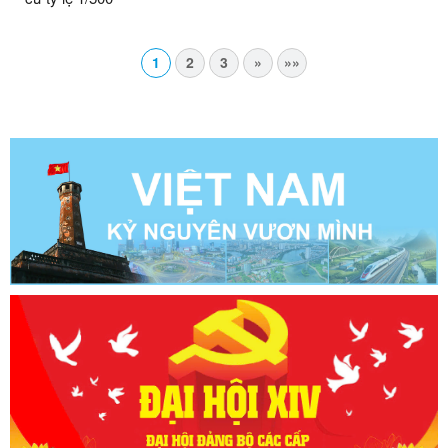
1
2
3
»
»»