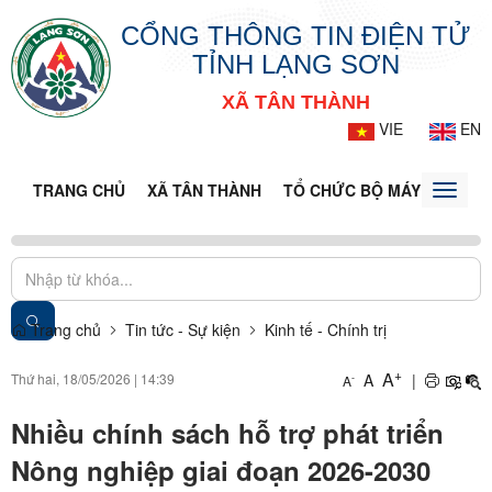
CỔNG THÔNG TIN ĐIỆN TỬ
TỈNH LẠNG SƠN
XÃ TÂN THÀNH
VIE
EN
TRANG CHỦ
XÃ TÂN THÀNH
TỔ CHỨC BỘ MÁY
DOANH
Toggle
naviga
Trang chủ
Tin tức - Sự kiện
Kinh tế - Chính trị
+
A
Thứ hai, 18/05/2026
|
14:39
A
|
-
A
Nhiều chính sách hỗ trợ phát triển
Nông nghiệp giai đoạn 2026-2030