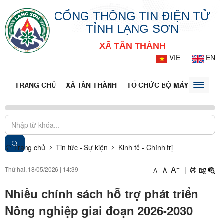
CỔNG THÔNG TIN ĐIỆN TỬ
TỈNH LẠNG SƠN
XÃ TÂN THÀNH
VIE
EN
TRANG CHỦ
XÃ TÂN THÀNH
TỔ CHỨC BỘ MÁY
DOANH
Toggle
naviga
Trang chủ
Tin tức - Sự kiện
Kinh tế - Chính trị
+
A
Thứ hai, 18/05/2026
|
14:39
A
|
-
A
Nhiều chính sách hỗ trợ phát triển
Nông nghiệp giai đoạn 2026-2030