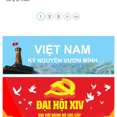
1
2
3
»
»»